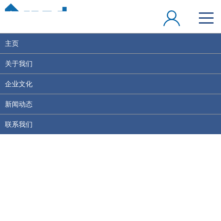
主页
关于我们
企业文化
新闻动态
联系我们